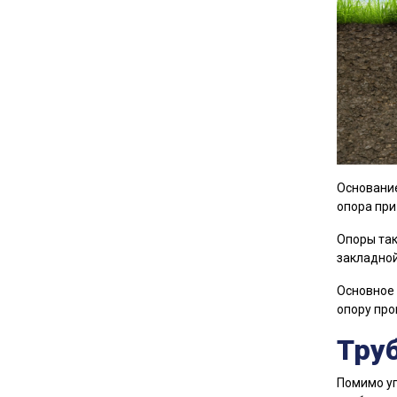
Основание
опора при
Опоры так
закладной
Основное 
опору про
Труб
Помимо уп