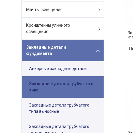
Мачты освещения
Кронштейны уличного
освещения
За
ФМ
Закладные детали
Ц
фундамента
Анкерные закладные детали
Закладные детали трубчатого
типа
Закладные детали трубчатого
типа выносные
Закладные детали трубчатого
типа консольные