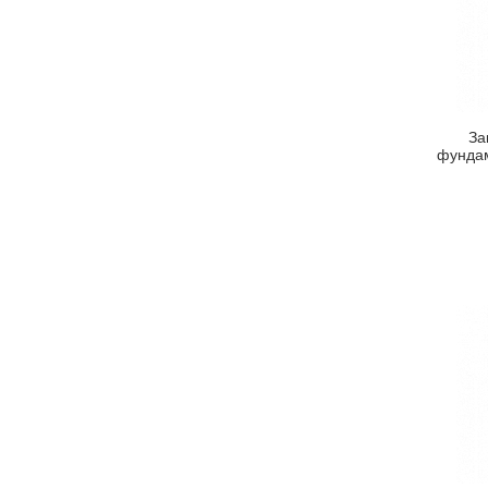
За
фундам