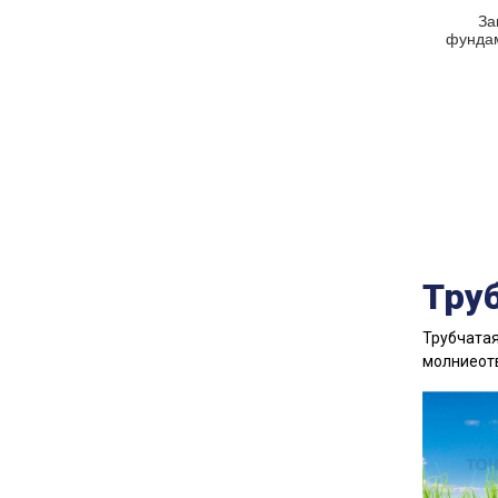
За
фундам
Тру
Трубчатая
молниеот