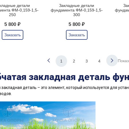
кладные детали
Закладные детали
За
ента ФМ-0,159-1,5-
фундамента ФМ-0,159-1,5-
фундам
250
300
5 800 ₽
5 800 ₽
Заказать
Заказать
Показ
1
2
3
4
бчатая закладная деталь фу
 закладная деталь – это элемент, который используется для уста
водов.