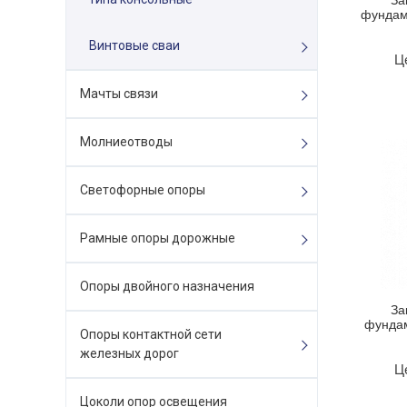
За
фундам
Винтовые сваи
Ц
Мачты связи
Молниеотводы
Светофорные опоры
Рамные опоры дорожные
Опоры двойного назначения
За
фундам
Опоры контактной сети
железных дорог
Ц
Цоколи опор освещения