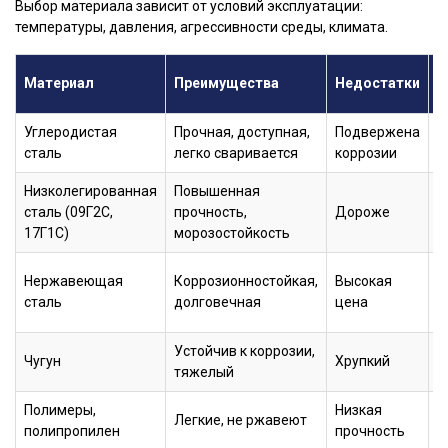
Выбор материала зависит от условий эксплуатации:
температуры, давления, агрессивности среды, климата.
Г
Материал
Преимущества
Недостатки
п
Углеродистая
Прочная, доступная,
Подвержена
П
сталь
легко сваривается
коррозии
Низколегированная
Повышенная
С
сталь (09Г2С,
прочность,
Дороже
р
17Г1С)
морозостойкость
т
А
Нержавеющая
Коррозионностойкая,
Высокая
с
сталь
долговечная
цена
п
Устойчив к коррозии,
П
Чугун
Хрупкий
тяжелый
с
Полимеры,
Низкая
Б
Легкие, не ржавеют
полипропилен
прочность
т