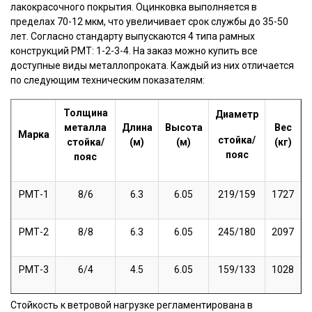
лакокрасочного покрытия. Оцинковка выполняется в
пределах 70-12 мкм, что увеличивает срок службы до 35-50
лет. Согласно стандарту выпускаются 4 типа рамных
конструкций РМТ: 1-2-3-4. На заказ можно купить все
доступные виды металлопроката. Каждый из них отличается
по следующим техническим показателям:
Толщина
Диаметр
металла
Длина
Высота
Вес
Марка
стойка/
стойка/
(м)
(м)
(кг)
пояс
пояс
РМТ-1
8/6
6.3
6.05
219/159
1727
РМТ-2
8/8
6.3
6.05
245/180
2097
РМТ-3
6/4
4.5
6.05
159/133
1028
Стойкость к ветровой нагрузке регламентирована в
РМТ-4
6/5
4.5
6.05
180/152
1298