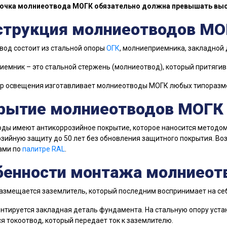
точка молниеотвода МОГК обязательно должна превышать вы
струкция молниеотводов МО
од состоит из стальной опоры
ОГК
, молниеприемника, закладной 
емник – это стальной стержень (молниеотвод), который притягив
р освещения изготавливает молниеотводы МОГК любых типоразмеро
рытие молниеотводов МОГК
ды имеют антикоррозийное покрытие, которое наносится методо
зийную защиту до 50 лет без обновления защитного покрытия. В
ами по
палитре RAL
.
бенности монтажа молниеот
размещается заземлитель, который последним воспринимает на себ
онтируется закладная деталь фундамента. На стальную опору уст
я токоотвод, который передает ток к заземлителю.