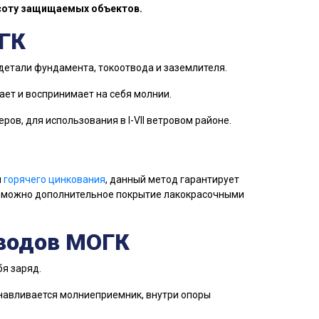
соту защищаемых объектов.
ГК
детали фундамента, токоотвода и заземлителя.
ает и воспринимает на себя молнии.
в, для использования в I-VII ветровом районе.
м
горячего цинкования
, данный метод гарантирует
озможно дополнительное покрытие лакокрасочными
водов МОГК
я заряд.
анавливается молниеприемник, внутри опоры