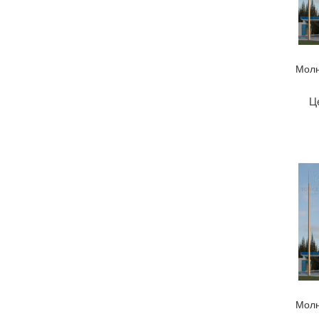
Молн
Ц
Молн