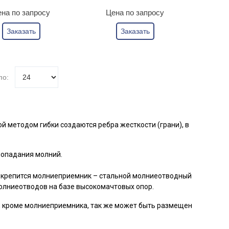
на по запросу
Цена по запросу
Заказать
Заказать
по:
й методом гибки создаются ребра жесткости (грани), в
попадания молний.
ой крепится молниеприемник – стальной молниеотводный
молниеотводов на базе высокомачтовых опор.
, кроме молниеприемника, так же может быть размещен