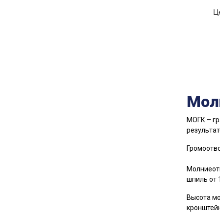
Ц
Мол
МОГК – гр
результат
Громоотво
Молниеотв
шпиль от 
Высота мо
кронштейн