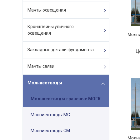
Мачты освещения
Кронштейны уличного
освещения
Молни
Закладные детали фундамента
Ц
Мачты связи
Молниеотводы
Молниеотводы граненые МОГК
Молниеотводы МС
Молниеотводы СМ
Молни