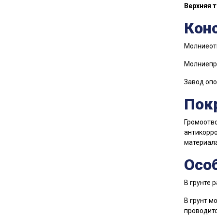
Верхняя 
Кон
Молниеотв
Молниепри
Завод опо
Пок
Громоотво
антикорро
материал
Осо
В грунте 
В грунт м
проводитс