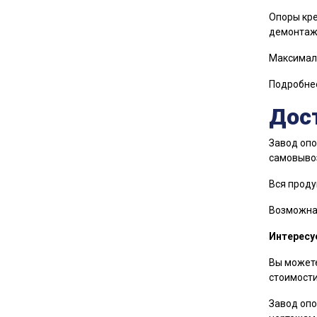
Опоры кре
демонтаж
Максималь
Подробнее
Дост
Завод опо
самовыво
Вся проду
Возможна 
Интересу
Вы можете
стоимости
Завод опо