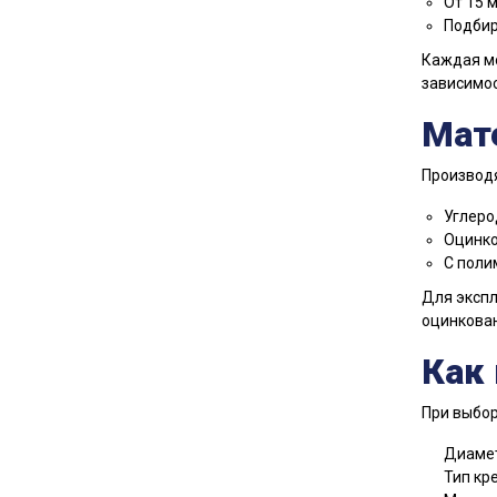
От 15 
Подбир
Каждая мо
зависимос
Мат
Производя
Углеро
Оцинко
С поли
Для экспл
оцинкован
Как
При выбор
Диамет
Тип кре