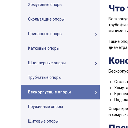
Хомутовые опоры
Что 
Бескорпус
Скользящие опоры
труба фик
минимальн
Приварные опоры
Такие опо
диаметра 
Катковые опоры
Кон
Швеллерные опоры
Бескорпус
Трубчатые опоры
Стальн
Хомута
Бескорпусные опоры
Крепёж
Подкла
Пружинные опоры
Опора кре
в хомут, 
Щитовые опоры
Пре