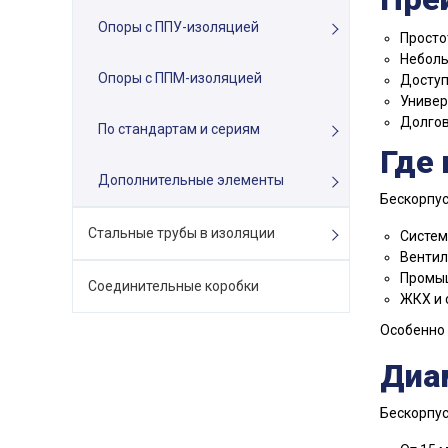
Опоры с ППУ-изоляцией
Просто
Неболь
Опоры с ППМ-изоляцией
Доступ
Универ
Долгов
По стандартам и сериям
Где
Дополнительные элементы
Бескорпус
Стальные трубы в изоляции
Систем
Вентил
Промыш
Соединительные коробки
ЖКХ и 
Особенно 
Диа
Бескорпус