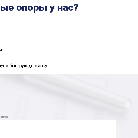
ые опоры у нас?
м
зуем быструю доставку.
ние