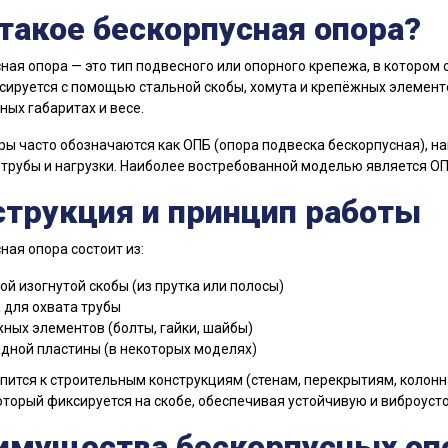
такое бескорпусная опора?
ная опора — это тип подвесного или опорного крепежа, в котором 
сируется с помощью стальной скобы, хомута и крепёжных элемен
ых габаритах и весе.
ры часто обозначаются как ОПБ (опора подвеска бескорпусная), на
трубы и нагрузки. Наиболее востребованной моделью является ОПБ
струкция и принцип работы
ная опора состоит из:
ой изогнутой скобы (из прутка или полосы)
 для охвата трубы
ных элементов (болты, гайки, шайбы)
дной пластины (в некоторых моделях)
пится к строительным конструкциям (стенам, перекрытиям, колонн
который фиксируется на скобе, обеспечивая устойчивую и виброус
имущества бескорпусных оп