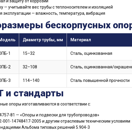
ал и защиту от коррозии
ку — учитывайте вес трубы с теплоносителем и изоляцией
я эксплуатации — влажность, температура, вибрация
оразмеры бескорпусных опор
Модель
Диаметр трубы, мм
Материал
ОПБ-1
15–32
Сталь, оцинкованная
ОПБ-2
32–108
Сталь, оцинкованная/окрашен
ОПБ-3
114–140
Сталь повышенной прочности
Т и стандарты
ные опоры изготавливаются в соответствии с:
4757-81 — «Опоры и подвески для трубопроводов»
2-001-14748417-2005 и другим отраслевым техническим условиям
ндациями Альбома типовых решений 5.904-3