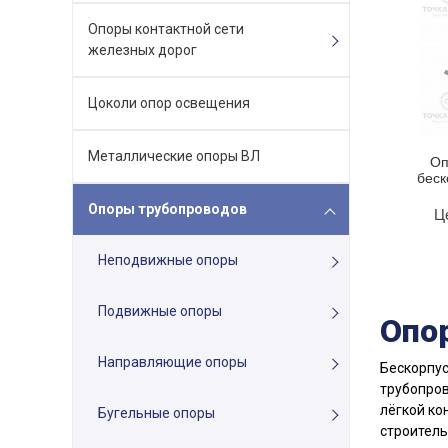
Опоры контактной сети
железных дорог
Цоколи опор освещения
Металлические опоры ВЛ
Оп
беск
Опоры трубопроводов
Ц
Неподвижные опоры
Подвижные опоры
Опо
Направляющие опоры
Бескорпус
трубопров
лёгкой ко
Бугельные опоры
строитель