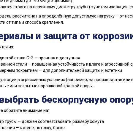
мм (½ дюйма) до 140 мм (5½ дюймов)
аются строго по наружному диаметру трубы (с учётом изоляции, ес
дель рассчитана на определённую допустимую нагрузку — от неск
ти от типа и способа крепления.
ериалы и защита от коррози
тся из:
дистой стали Ст3 — прочная и доступная
ванной стали — повышенная устойчивость к влаге и агрессивной 
мерным покрытием — для дополнительной защиты и эстетики
уатации в агрессивных условиях (например, на производстве или
ные или покрытые порошковой краской опоры.
 выбрать бескорпусную опор
е обратите внимание на:
р трубы — должен соответствовать размеру хомута
пления — к стене, потолку, балке