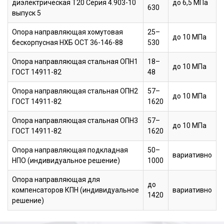
диэлектрическая Т20 Серия 4.903-10
до 6,5 МПа
630
выпуск 5
Опора направляющая хомутовая
25–
до 10 МПа
бескорпусная НХБ ОСТ 36-146-88
530
Опора направляющая стальная ОПН1
18–
до 10 МПа
ГОСТ 14911-82
48
Опора направляющая стальная ОПН2
57–
до 10 МПа
ГОСТ 14911-82
1620
Опора направляющая стальная ОПН3
57–
до 10 МПа
ГОСТ 14911-82
1620
Опора направляющая подкладная
50–
вариативно
НПО (индивидуальное решение)
1000
Опора направляющая для
до
компенсаторов КПН (индивидуальное
вариативно
1420
решение)