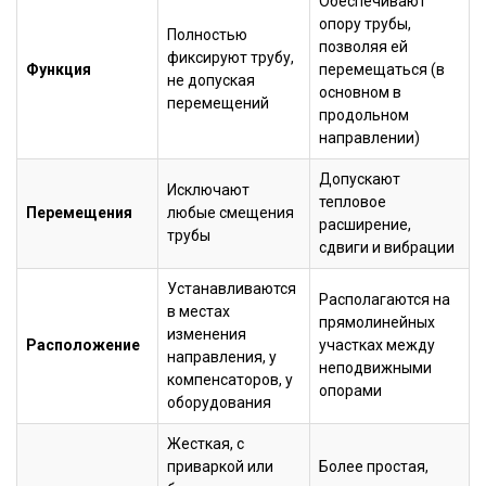
Обеспечивают
опору трубы,
Полностью
позволяя ей
фиксируют трубу,
Функция
перемещаться (в
не допуская
основном в
перемещений
продольном
направлении)
Допускают
Исключают
тепловое
Перемещения
любые смещения
расширение,
трубы
сдвиги и вибрации
Устанавливаются
Располагаются на
в местах
прямолинейных
изменения
Расположение
участках между
направления, у
неподвижными
компенсаторов, у
опорами
оборудования
Жесткая, с
приваркой или
Более простая,