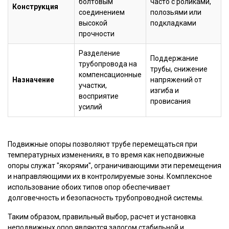
болтовым
часто с роликами,
Конструкция
соединением
полозьями или
высокой
подкладками
прочности
Разделение
Поддержание
трубопровода на
трубы, снижение
компенсационные
Назначение
напряжений от
участки,
изгиба и
восприятие
провисания
усилий
Подвижные опоры позволяют трубе перемещаться при
температурных изменениях, в то время как неподвижные
опоры служат "якорями", ограничивающими эти перемещения
и направляющими их в контролируемые зоны. Комплексное
использование обоих типов опор обеспечивает
долговечность и безопасность трубопроводной системы.
Таким образом, правильный выбор, расчет и установка
неподвижных опор являются залогом стабильной и